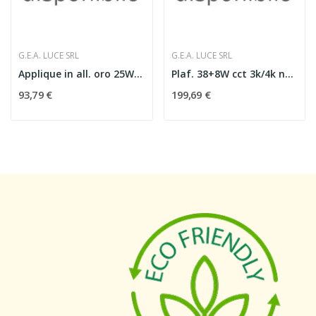
G.E.A. LUCE SRL
G.E.A. LUCE SRL
Applique in all. oro 25W LED
Plaf. 38+8W cct 3k/4k nero
93,79 €
199,69 €