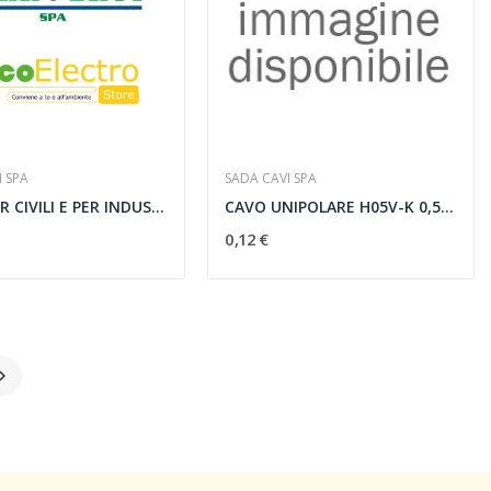
I SPA
SADA CAVI SPA
CAVO PER CIVILI E PER INDUSTRIALI VG 3G1.5...
CAVO UNIPOLARE H05V-K 0,5 MMQ ROSSO - H05 0,50 RO
0,12 €
