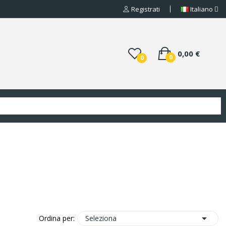
Registrati
Italiano
0,00 €
0
0

Seleziona
Ordina per: