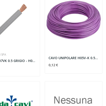
I SPA
CAVO UNIPOLARE H05V-K 0.50 MMQ VIOLA - H05 0,50...
CAVO N07VK 0.5 GRIGIO - H05 0,50 GR
0,12 €