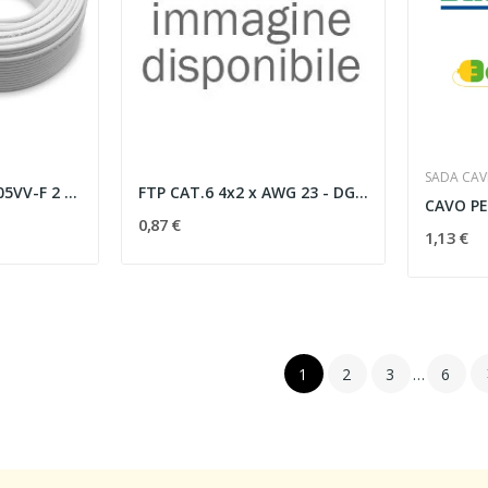
SADA CAV
CAVO UNIPOLARE H05VV-F 2 CONDUTTORI PER 1,5 MMQ...
FTP CAT.6 4x2 x AWG 23 - DG PVC+PE NERO
0,87 €
1,13 €
1
2
3
…
6