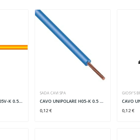
SADA CAVI SPA
GIOSY'S B
CAVO UNIPOLARE H05V-K 0.50 MMQ ARANCIONE -...
CAVO UNIPOLARE H05-K 0.5 MMQ BLU - H05 0,50 BL
0,12 €
0,12 €