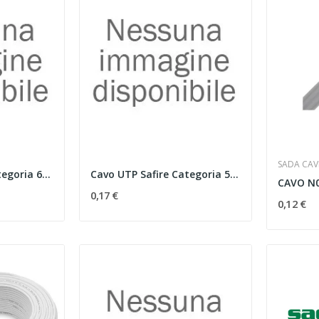
SADA CAV
Cavo UTP Safire Categoria 6Conduttore CCA...
Cavo UTP Safire Categoria 5EConduttore CCA...
0,17 €
0,12 €