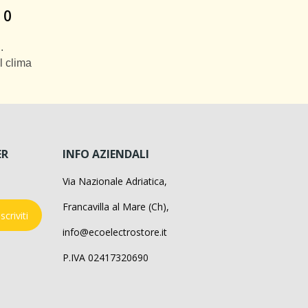
 0
.
l clima
ER
INFO AZIENDALI
Via Nazionale Adriatica,
Francavilla al Mare (Ch),
Iscriviti
info@ecoelectrostore.it
P.IVA 02417320690