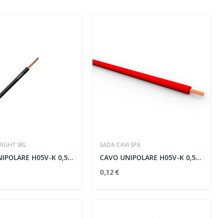
RIGHT SRL
SADA CAVI SPA
CAVO UNIPOLARE H05V-K 0,5 MMQ NERO - H05 0,50 NE
CAVO UNIPOLARE H05V-K 0,5 MMQ ROSSO - H05 0,50 RO
0,12 €