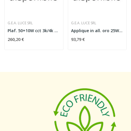
G.E.A. LUCE SRL
G.E.A. LUCE SRL
Plaf. 50+10W cct 3k/4k nero
Applique in all. oro 25W LED
260,20 €
93,79 €