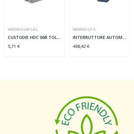
WEIDMULLER S.R.L
SIEMENS S.P.A.
CUSTODIE HDC 06B TOLU 1M25G - WEIDMULLER...
INTERRUTTORE AUTOMATICO 3VA 160A 3 POLI 25KA TM...
5,71 €
438,42 €