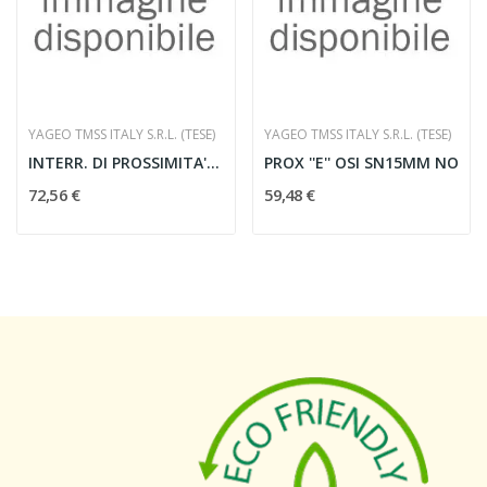
YAGEO TMSS ITALY S.R.L. (TESE)
YAGEO TMSS ITALY S.R.L. (TESE)
INTERR. DI PROSSIMITA' ANALOGICO
PROX ''E'' OSI SN15MM NO
72,56 €
59,48 €