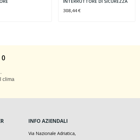
ORE
INTERRUTTORE DI SICUREZZA
308,44 €
 0
.
l clima
ER
INFO AZIENDALI
Via Nazionale Adriatica,