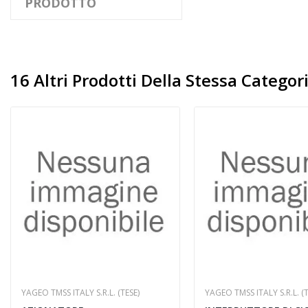
PRODOTTO
16 Altri Prodotti Della Stessa Categori
YAGEO TMSS ITALY S.R.L. (TESE)
YAGEO TMSS ITALY S.R.L. (T