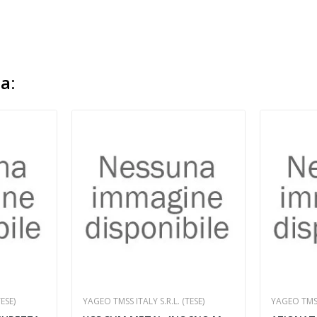
a:
ESE)
YAGEO TMSS ITALY S.R.L. (TESE)
YAGEO TMSS 