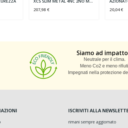
CUREZZA
XCS SLIM METAL 4NC 2NO M20 24V A
AZIONAT
207,98 €
20,04 €
Siamo ad impatto
Neutrale per il clima.
Meno Co2 e meno rifiuti
Impegnati nella protezione de
AZIONI
ISCRIVITI ALLA NEWSLETT
o
rimani sempre aggiornato