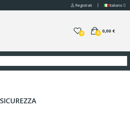
Registrati
Italiano
0,00 €
0
0
 SICUREZZA