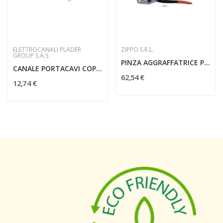
ELETTROCANALI PLADER
ZIPPO S.R.L.
GROUP S.A.S
PINZA AGGRAFFATRICE PER TUBETTO DA 0,05 A 6 MMQ...
CANALE PORTACAVI COPERCHIO FRONTALE 120X60MM...
62,54 €
12,74 €