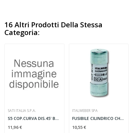
16 Altri Prodotti Della Stessa
Categoria:
SATI ITALIA S.P.A.
ITALWEBER SPA
S5 COP.CURVA DIS.45' B400X80ZS
FUSIBILE CILINDRICO CH22 AR 20A 690V -...
11,96 €
10,55 €