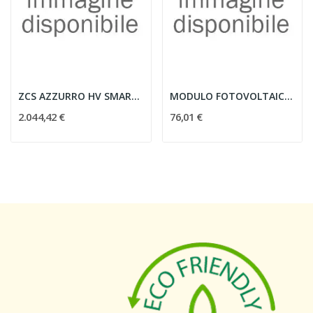
ZCS AZZURRO HV SMART 5K
MODULO FOTOVOLTAICO XMHC440BFDGKLBW+H SUNERG...
2.044,42 €
76,01 €