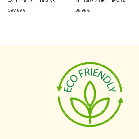
ASCIUGATRICE HISENSE 9KG CLASSE ENERG. A++
KIT GIUNZIONE LAVATR.-ASCIUG. METALLO SLIM 45 CM
588,99 €
39,99 €