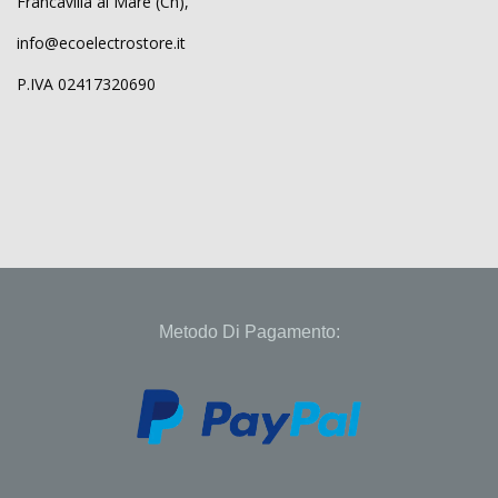
Francavilla al Mare (Ch),
info@ecoelectrostore.it
P.IVA 02417320690
Metodo Di Pagamento: