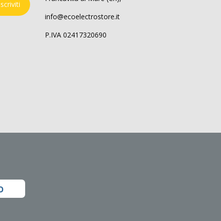
Iscriviti
info@ecoelectrostore.it
P.IVA 02417320690
o