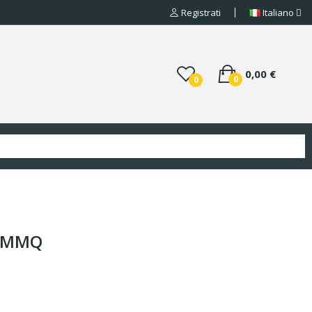
Registrati
Italiano
0,00 €
0
0
5 MMQ