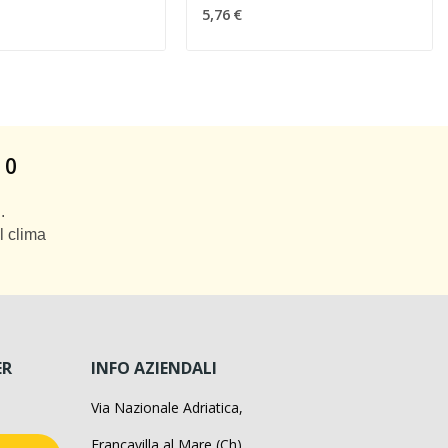
5,76 €
 0
.
l clima
ER
INFO AZIENDALI
Via Nazionale Adriatica,
Francavilla al Mare (Ch),