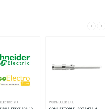
ELECTRIC SPA
WEIDMULLER S.R.L
PORTAFUSIBILE TESYS 32A 10X38 1P N - SCHNEIDER...
CONNETTORI DI POTENZA HDC-C-HD-SM1.5AG -...