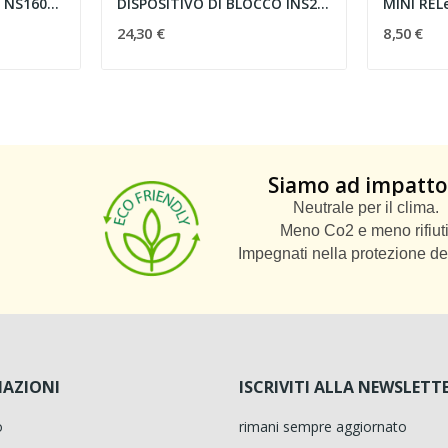
ATTACCHI ANT INF 4P NS1600 FISSO
DISPOSITIVO DI BLOCCO INS250
24,30 €
8,50 €
Siamo ad impatto
Neutrale per il clima.
Meno Co2 e meno rifiuti
Impegnati nella protezione de
AZIONI
ISCRIVITI ALLA NEWSLETT
o
rimani sempre aggiornato