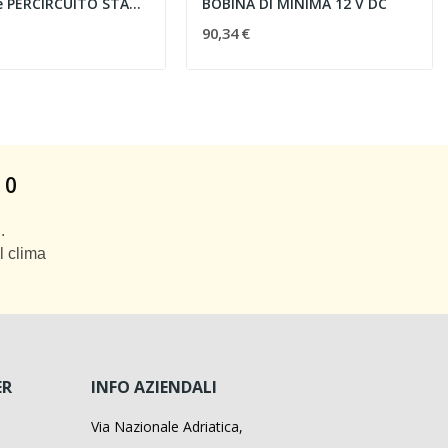
MINI RELe PERCIRCUITO STAMPATO Finder...
BOBINA DI MINIMA 12 V DC
90,34 €
 0
.
l clima
ER
INFO AZIENDALI
Via Nazionale Adriatica,