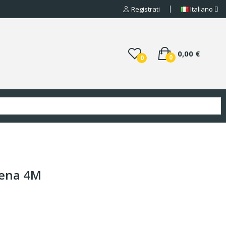
Registrati
Italiano
0,00 €
0
0
iena 4M