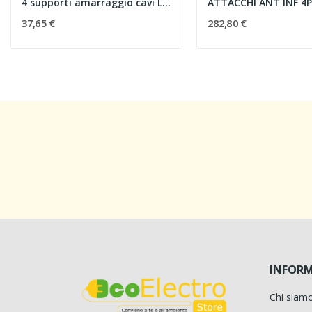
4 supporti amarraggio cavi L650
37,65 €
282,80 €
INFORM
Chi siam