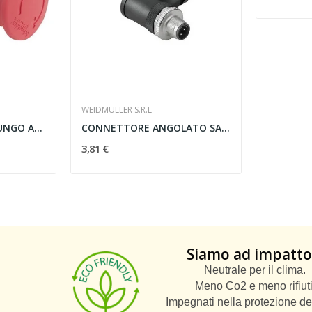
WEIDMULLER S.R.L
TESTA PULSANTE A FUNGO ARRESTO DI EMERGENZA...
CONNETTORE ANGOLATO SAISW-4/7 MASCHIO -...
3,81 €
Siamo ad impatto
Neutrale per il clima.
Meno Co2 e meno rifiuti
Impegnati nella protezione de