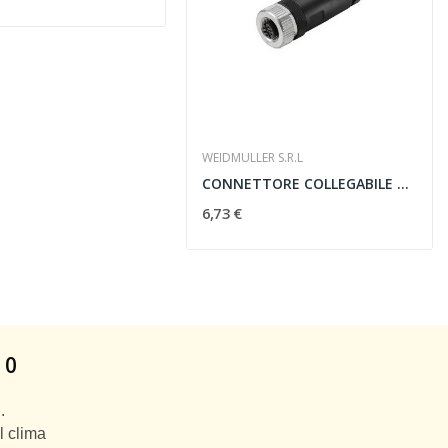
WEIDMULLER S.R.L
CONNETTORE COLLEGABILE AL CAMPO SAIB-4/9...
6,73 €
 0
.
l clima