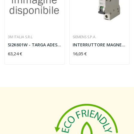
3M ITALIA S.R.L
SIEMENS S.P.A.
SI2K601W - TARGA ADES.FORATA 100X60
INTERRUTTORE MAGNETOTERMICO 230/400V 6kA A 1...
63,24 €
16,05 €