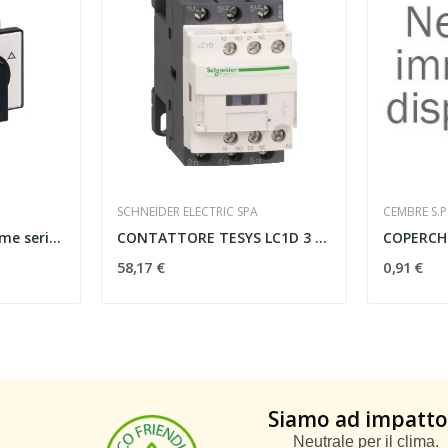
SCHNEIDER ELECTRIC SPA
CEMBRE S.P
Commutatore a camme serie GX LOVATO GX1612U...
CONTATTORE TESYS LC1D 3 POLI AC3 440V 9A 24V CC...
58,17 €
0,91 €
Siamo ad impatto
Neutrale per il clima.