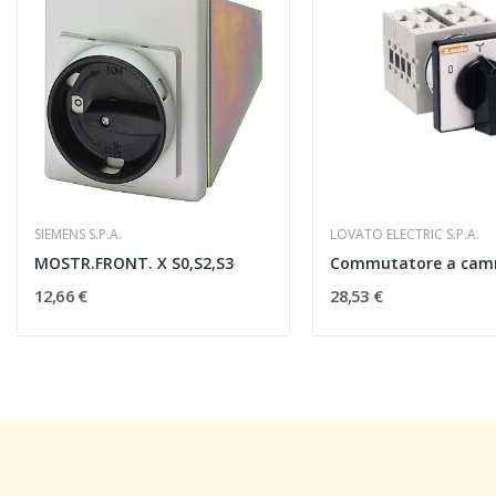
SIEMENS S.P.A.
LOVATO ELECTRIC S.P.A.
MOSTR.FRONT. X S0,S2,S3
12,66 €
28,53 €