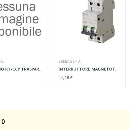
.A.
SIEMENS S.P.A.
COPERCHIO RT-CCP TRASPARENTE 430MM.
INTERRUTTORE MAGNETOTERMICO 400V 4.5kA A 2 POLI...
14,18 €
 0