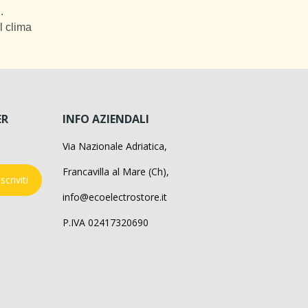
.
l clima
ER
INFO AZIENDALI
Via Nazionale Adriatica,
Francavilla al Mare (Ch),
Iscriviti
info@ecoelectrostore.it
P.IVA 02417320690