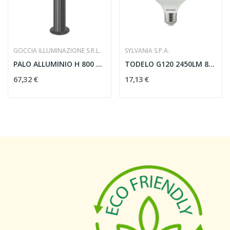
GOCCIA ILLUMINAZIONE S.R.L.
SYLVANIA S.P.A.
PALO ALLUMINIO H 800 GRAFITE - GOCCIA...
TODELO G120 2450LM 840 E27 SL - SYLVANIA 0026903
67,32 €
17,13 €