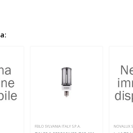
a:
FEILO SYLVANIA ITALY S.P.A.
NOVALUX 