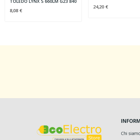
TOLEDO LYNX S 660LM G23 840
24,20 €
8,08 €
INFORM
Chi siam