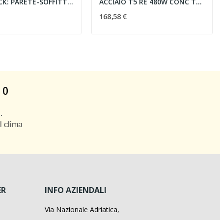
L-16 TRACK: PARETE-SOFFITTO 1+1 M NERO
ACCIAIO T5 RE 480W CONC TUBI - BEGHELLI 14849
168,58 €
 0
.
l clima
ER
INFO AZIENDALI
Via Nazionale Adriatica,