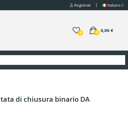
Registrati
Italiano
0,00 €
0
0
ata di chiusura binario DA