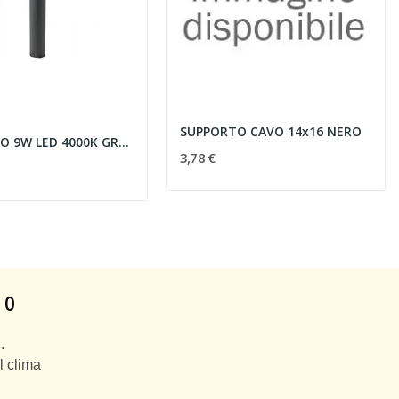
SUPPORTO CAVO 14x16 NERO
PALO ALTO 9W LED 4000K GRAFITE - SOVIL 99165/16
3,78 €
 0
.
l clima