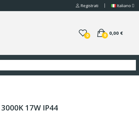
Registrati
Italiano
0,00 €
0
0
o 3000K 17W IP44