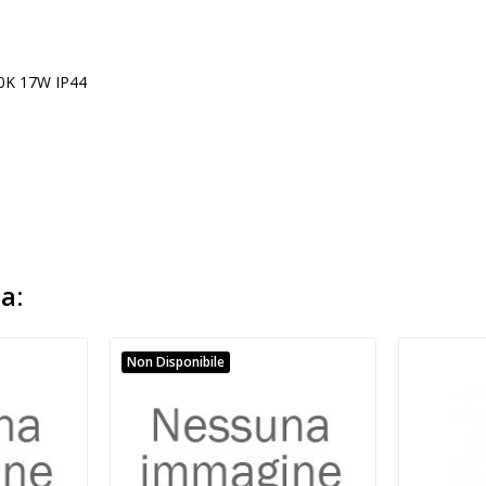
00K 17W IP44
a:
Non Disponibile