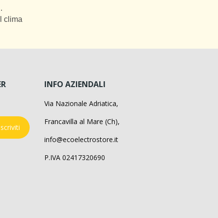
.
l clima
ER
INFO AZIENDALI
Via Nazionale Adriatica,
Francavilla al Mare (Ch),
Iscriviti
info@ecoelectrostore.it
P.IVA 02417320690