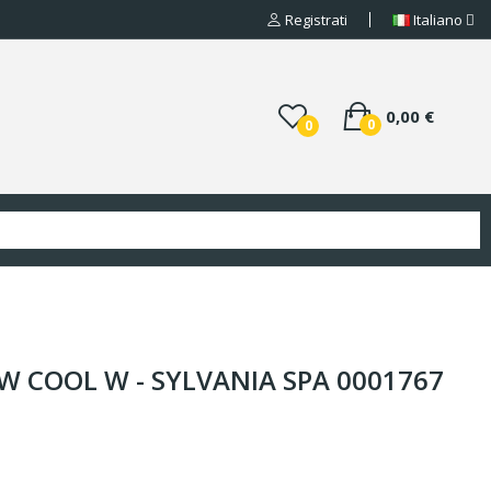
Registrati
Italiano
0,00 €
0
0
W COOL W - SYLVANIA SPA 0001767