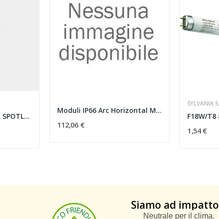
SYLVANIA S.
Moduli IP66 Arc Horizontal Module 9W Bianco
PROIETTORI IP65 MAX SPOTLIGHT LED 6.5W 4000K...
112,06 €
1,54 €
Siamo ad impatto
Neutrale per il clima.