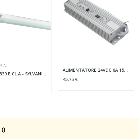
P.A.
ALIMENTATORE 24VDC 6A 150W IP65 - 2 AV SNC...
F18W/T8 830 E CL.A - SYLVANIA SPA 0001484
45,75 €
 0