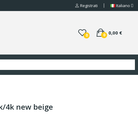
Registrati
Italiano
0,00 €
0
0
3k/4k new beige