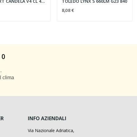
TOLEDO RT CANDELA V4 CL 470LM 827 E14 SL -...
TOLEDO LYNX S 660LM G23 840
8,08 €
 0
.
l clima
ER
INFO AZIENDALI
Via Nazionale Adriatica,