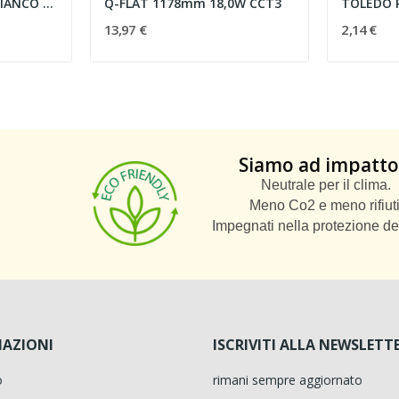
TAPPO DI CHIUSURA BIANCO BINARIO MAGNETICO
Q-FLAT 1178mm 18,0W CCT3
13,97 €
2,14 €
Siamo ad impatto
Neutrale per il clima.
Meno Co2 e meno rifiuti
Impegnati nella protezione de
AZIONI
ISCRIVITI ALLA NEWSLETT
o
rimani sempre aggiornato