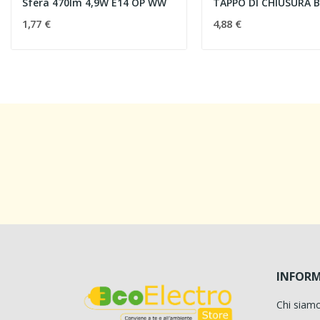
Sfera 470lm 4,9W E14 OP WW
1,77 €
4,88 €
INFORM
Chi siam