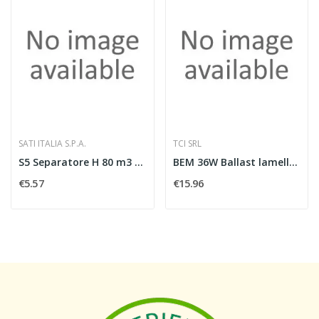
SATI ITALIA S.P.A.
TCI SRL
S5 Separatore H 80 m3 ZS
BEM 36W Ballast lamellari slim
€5.57
€15.96