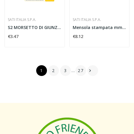
SATI ITALIA S.P.A.
SATI ITALIA S.P.A.
S2 MORSETTO DI GIUNZIONE LINEARE GSV 34 IX -...
Mensola stampata mm 300 15/10 ZS
€3.47
€8.12
1
2
3
…
27
