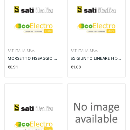
SATI ITALIA S.P.A.
SATI ITALIA S.P.A.
MORSETTO FISSAGGIO GKS 50 S - SATI 1620351
S5 GIUNTO LINEARE H 50 ZS - SATI 1043401
€0.91
€1.08