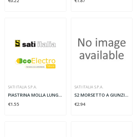
€0.22
€1.87
SATI ITALIA S.P.A.
SATI ITALIA S.P.A.
PIASTRINA MOLLA LUNGA PMP M8 BZE - SATI 2710661
S2 MORSETTO A GIUNZIONE SNODABILE GEV 36 IX -...
€1.55
€2.94