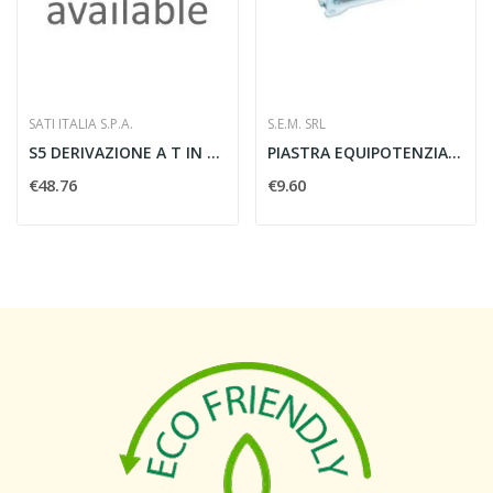
SATI ITALIA S.P.A.
S.E.M. SRL
S5 DERIVAZIONE A T IN SALITA SGHEMBA 150X80 ZS...
PIASTRA EQUIPOTENZIALE - S.E.M SRL 0309
€48.76
€9.60