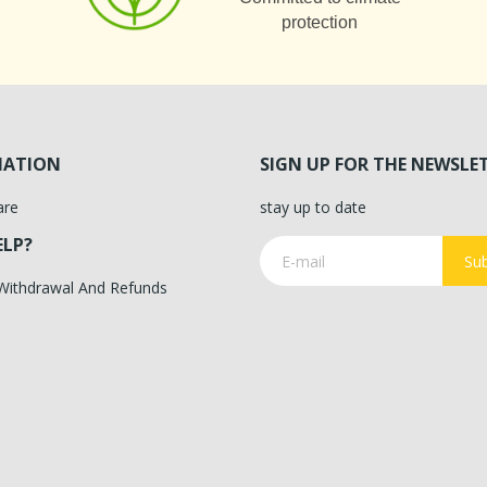
protection
MATION
SIGN UP FOR THE NEWSLE
are
stay up to date
ELP?
Sub
 Withdrawal And Refunds