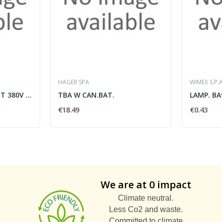
HAGER SPA
WIMEX S.P.A
ADAT.2USC.C/CAV.3P+T 380V IP44
TBA W CAN.BAT.
LAMP. BA
€18.49
€0.43
We are at 0 impact
Climate neutral.
Less Co2 and waste.
Committed to climate