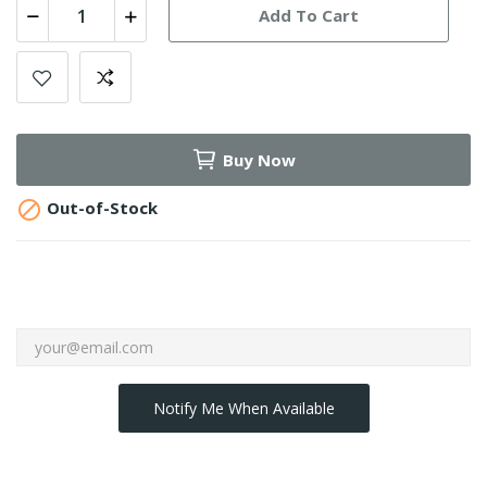
Add To Cart
Buy Now

Out-of-Stock
Notify Me When Available