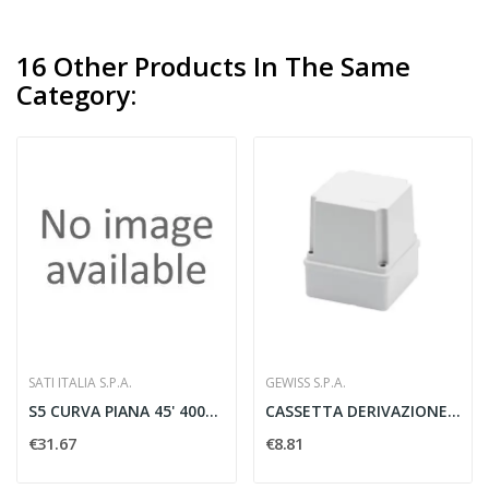
16 Other Products In The Same
Category:
SATI ITALIA S.P.A.
GEWISS S.P.A.
S5 CURVA PIANA 45' 400X80 ZS
CASSETTA DERIVAZIONE COPERCHIO ALTO IP56...
€31.67
€8.81