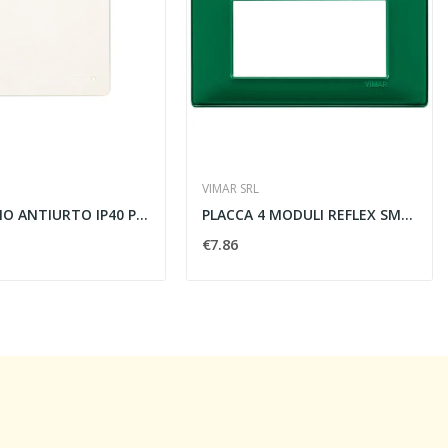
VIMAR SRL
COPERCHIO ANTIURTO IP40 PER BL06P - AVE SPA BL06C
PLACCA 4 MODULI REFLEX SMERALDO - VIMAR 14654.47
€7.86