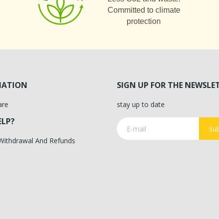
Committed to climate
protection
MATION
SIGN UP FOR THE NEWSLE
are
stay up to date
ELP?
Sub
 Withdrawal And Refunds