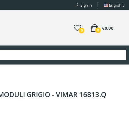
Sign in
English
€0.00
0
0
MODULI GRIGIO - VIMAR 16813.Q