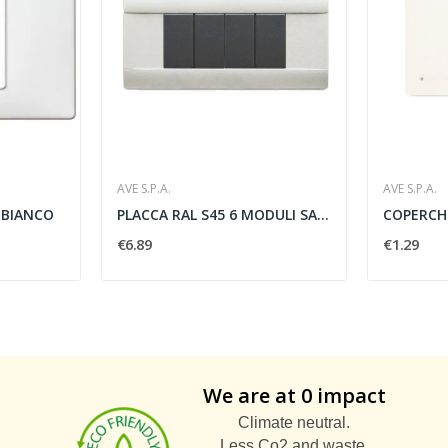
AVE S.P.A.
AVE S.P.A.
 BIANCO
PLACCA RAL S45 6 MODULI SABBIATA TECNOPOLIMERO...
€6.89
€1.29
We are at 0 impact
Climate neutral.
Less Co2 and waste.