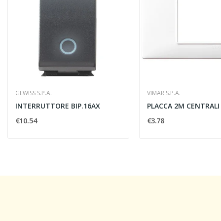
GEWISS S.P.A.
VIMAR S.P.A.
INTERRUTTORE BIP.16AX
PLACCA 2M CENTRALI
€10.54
€3.78