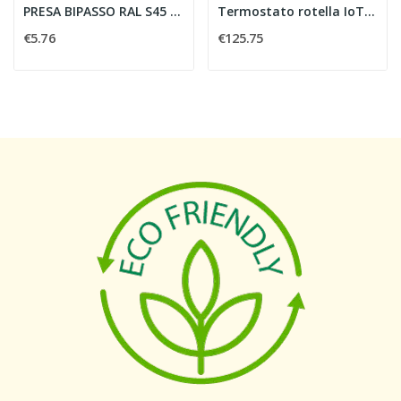
PRESA BIPASSO RAL S45 2P 10/16A 250V 1 MODULO...
Termostato rotella IoT 2M canapa
€5.76
€125.75