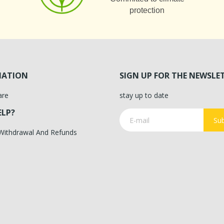
protection
MATION
SIGN UP FOR THE NEWSLE
are
stay up to date
ELP?
Sub
 Withdrawal And Refunds