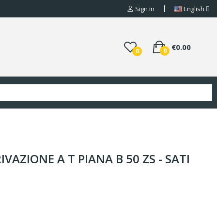
Sign in
English
€0.00
0
0
VAZIONE A T PIANA B 50 ZS - SATI