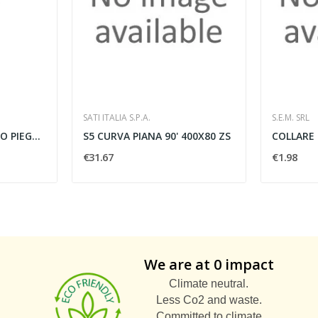
SATI ITALIA S.P.A.
S.E.M. SRL
MANICOTTO PER TUBO PIEGHEVOLE GF DIAMETRO 32MM...
S5 CURVA PIANA 90' 400X80 ZS
€31.67
€1.98
We are at 0 impact
Climate neutral.
Less Co2 and waste.
Committed to climate