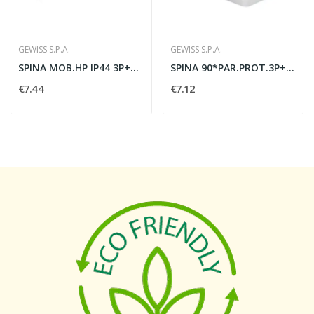
GEWISS S.P.A.
GEWISS S.P.A.
SPINA MOB.HP IP44 3P+T 32A 400V 6H
SPINA 90*PAR.PROT.3P+T 16A 380V 6H
€7.44
€7.12