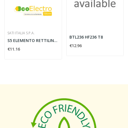
SATI ITALIA S.P.A.
BTL236 HF236 T8
S5 ELEMENTO RETTILINEO FORATO 3 METRI 150X80 ZS...
€12.96
€11.16