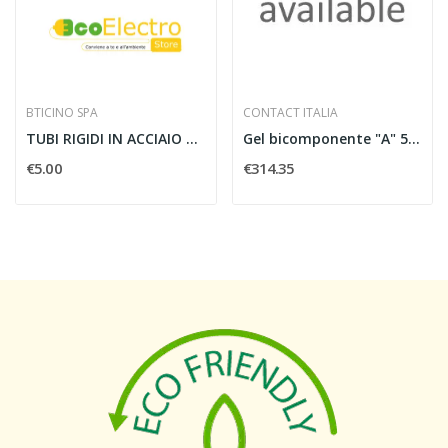
BTICINO SPA
CONTACT ITALIA
TUBI RIGIDI IN ACCIAIO ZINCATO TAZ DIAMETRO...
Gel bicomponente "A" 5 lt + "B" 5 lt
€5.00
€314.35