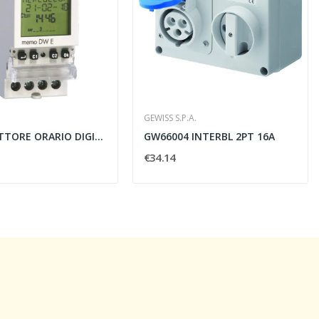
GEWISS S.P.A.
INTERRUTTORE ORARIO DIGITALE MEMO DW E DA BARRA...
GW66004 INTERBL 2PT 16A
€34.14