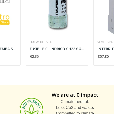
ITALWEBER SPA
VEMER SPA
S5 CURVA SALITA SGHEMBA SINISTRA 150X80 ZS -...
FUSIBILE CILINDRICO CH22 GG 20A 690V -...
€2.35
€57.80
We are at 0 impact
Climate neutral.
Less Co2 and waste.
Committed to climate