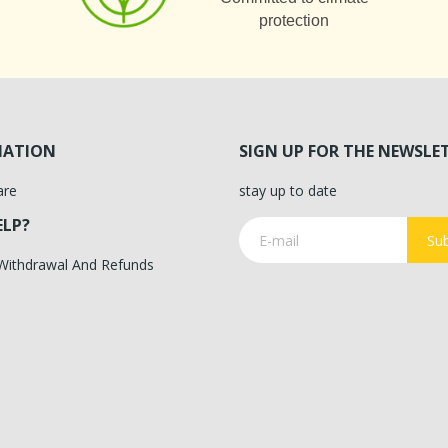
protection
MATION
SIGN UP FOR THE NEWSLE
are
stay up to date
ELP?
Sub
 Withdrawal And Refunds