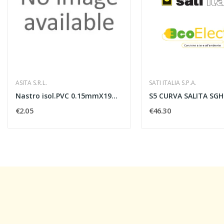
ASITA S.R.L.
SATI ITALIA S.P.A.
Nastro isol.PVC 0.15mmX19mmX25m IMQ marrone
€2.05
€46.30