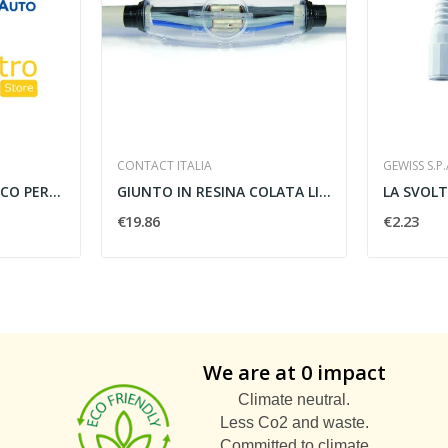
CONTACT ITALIA
GEWISS S.P.
TREPPIEDE TELESCOPICO PER 1 O 2 FARI - F.A.E.G...
GIUNTO IN RESINA COLATA LINEARE MM. 210 -...
€19.86
€2.23
We are at 0 impact
Climate neutral.
Less Co2 and waste.
Committed to climate