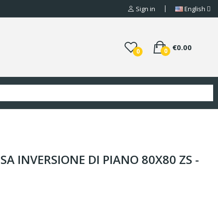
Sign in
English
€0.00
0
0
SA INVERSIONE DI PIANO 80X80 ZS -