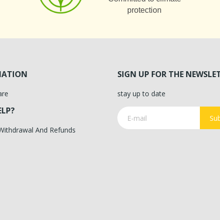
protection
MATION
SIGN UP FOR THE NEWSLE
are
stay up to date
ELP?
Sub
 Withdrawal And Refunds