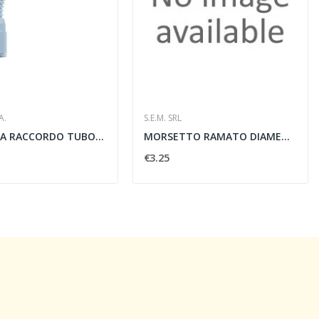
A.
S.E.M. SRL
LA SVOLTA RACCORDO TUBO-TUBO MORBIDX IP65...
MORSETTO RAMATO DIAMETRO 18-20MM - S.E.M SRL...
€3.25