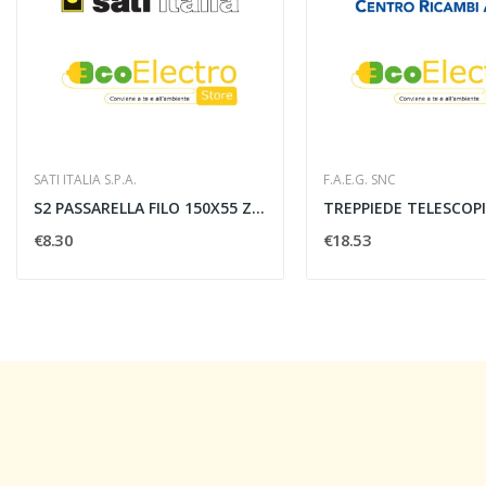
SATI ITALIA S.P.A.
F.A.E.G. SNC
S2 PASSARELLA FILO 150X55 ZE - SATI 1611002
€8.30
€18.53