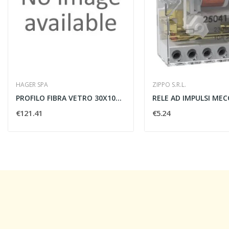
HAGER SPA
ZIPPO S.R.L.
PROFILO FIBRA VETRO 30X10X2000MM Q EVO
€121.41
€5.24