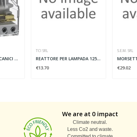
TCI SRL
S.E.M. SRL
RELE AD IMPULSI MECCANICI 2 CONTATTI 250V -...
REATTORE PER LAMPADA 125HG
€13.70
€29.02
We are at 0 impact
Climate neutral.
Less Co2 and waste.
Committed to climate