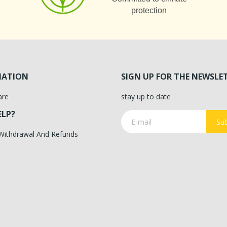
protection
MATION
SIGN UP FOR THE NEWSLE
are
stay up to date
ELP?
Sub
 Withdrawal And Refunds