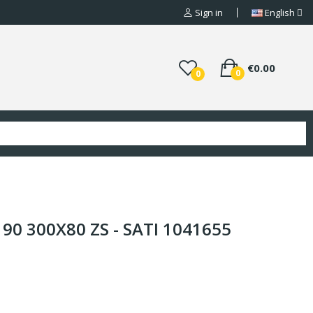
Sign in
English
€0.00
0
0
90 300X80 ZS - SATI 1041655