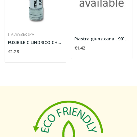
ITALWEBER SPA
Piastra giunz.canal. 90' h 100
FUSIBILE CILINDRICO CH14 GG 4A 690V - ITALWEBER...
€1.42
€1.28