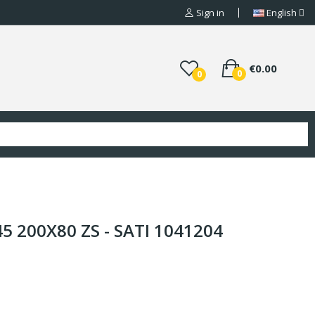
Sign in
English
€0.00
0
0
5 200X80 ZS - SATI 1041204