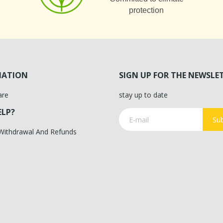
protection
MATION
SIGN UP FOR THE NEWSLE
are
stay up to date
ELP?
Sub
 Withdrawal And Refunds