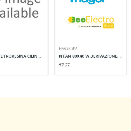
HAGER SPA
PALO IN VETRORESINA CILINDRICO
NTAN 80X40 W DERIVAZIONE A T PER CANALI LINEE...
€7.27