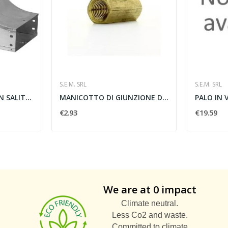
S.E.M. SRL
S.E.M. SRL
S5 DERIVAZIONE A T IN SALITA 150X80 ZS - SATI...
MANICOTTO DI GIUNZIONE DIAMETRO 18MM - S.E.M M126
€2.93
€19.59
We are at 0 impact
Climate neutral.
Less Co2 and waste.
Committed to climate