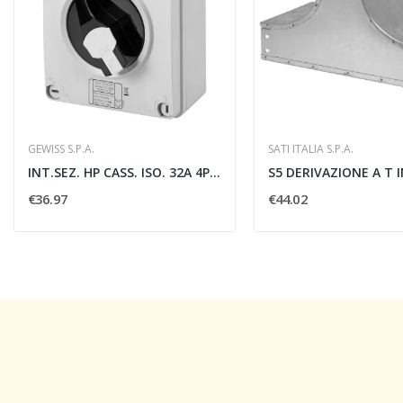
GEWISS S.P.A.
SATI ITALIA S.P.A.
INT.SEZ. HP CASS. ISO. 32A 4P COMAND
€36.97
€44.02