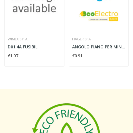
WIMEX S.P.A.
HAGER SPA
D01 4A FUSIBILI
ANGOLO PIANO PER MINICANALI APM 22X10 W TMC/TMU...
€1.07
€0.91