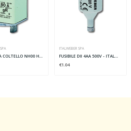
 SPA
ITALWEBER SPA
FUSIBILE A COLTELLO NH00 HRC AR 160A 690V -...
FUSIBILE DII 4AA 500V - ITALWEBER 1221004
€1.04