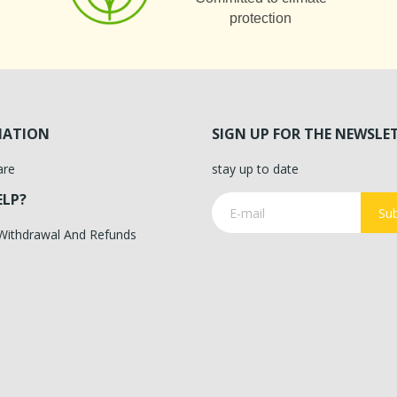
protection
MATION
SIGN UP FOR THE NEWSLE
are
stay up to date
ELP?
Sub
 Withdrawal And Refunds