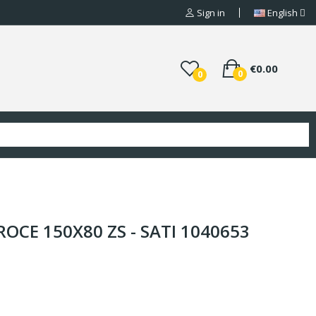
Sign in
English
€0.00
0
0
ROCE 150X80 ZS - SATI 1040653