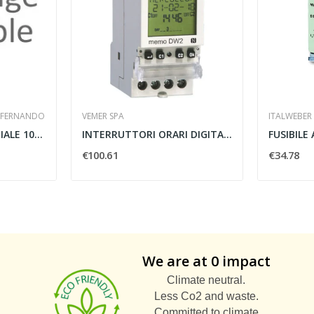
I FERNANDO
VEMER SPA
ITALWEBER
PIASTRA EQUIPOTENZIALE 10 FORI
INTERRUTTORI ORARI DIGITALI MEMO DW2 DA BARRA...
€100.61
€34.78
We are at 0 impact
Climate neutral.
Less Co2 and waste.
Committed to climate