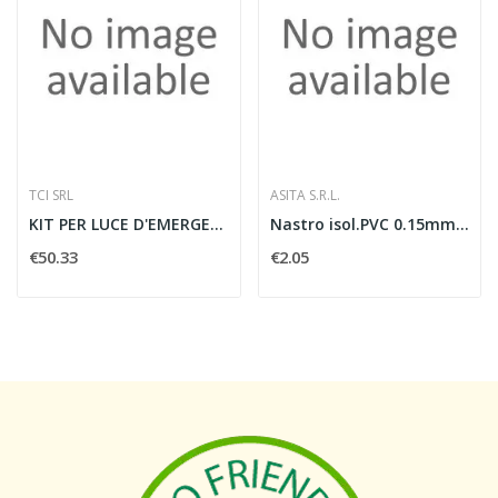
TCI SRL
ASITA S.R.L.
KIT PER LUCE D'EMERGENZA POWER LED 1H
Nastro isol.PVC 0.15mmX19mmX25m IMQ blu
€50.33
€2.05