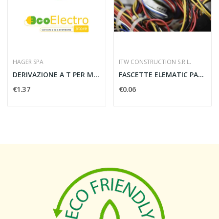
HAGER SPA
ITW CONSTRUCTION S.R.L.
DERIVAZIONE A T PER MINICANALI IM 25x17 W...
FASCETTE ELEMATIC PA6.6 290X3,5 NERO - ITW...
€1.37
€0.06