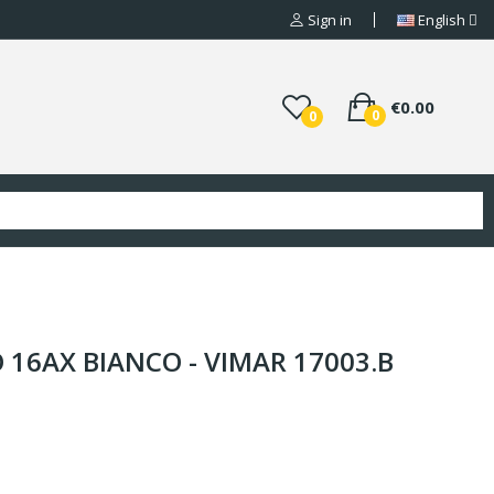
Sign in
English
€0.00
0
0
 16AX BIANCO - VIMAR 17003.B