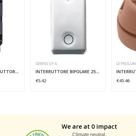
GEWISS S.P.A.
LE PROLUNG
MECCANISMO INTERRUTTORE 1P 10AX - VIMAR 30000
INTERRUTTORE BIPOLARE 250V AC 16AX 1 MODULO...
€5.42
€45.46
We are at 0 impact
Climate neutral.