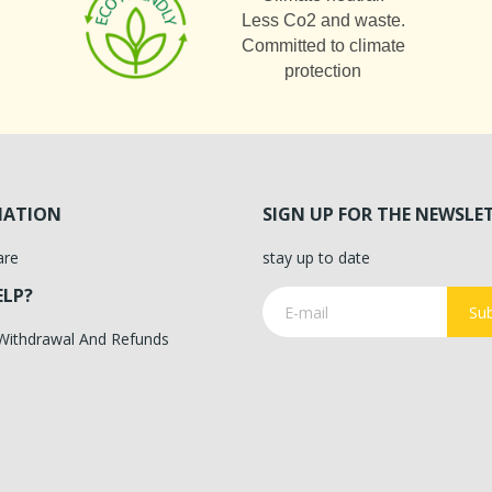
Less Co2 and waste.
Committed to climate
protection
MATION
SIGN UP FOR THE NEWSLE
are
stay up to date
ELP?
Sub
 Withdrawal And Refunds