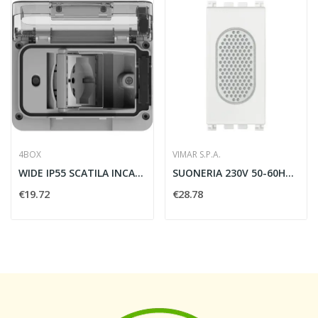
4BOX
VIMAR S.P.A.
WIDE IP55 SCATILA INCASSO GRIGIO - 4BOX 4B.W.RAL
SUONERIA 230V 50-60HZ BIANCO - VIMAR 19373.B
€19.72
€28.78