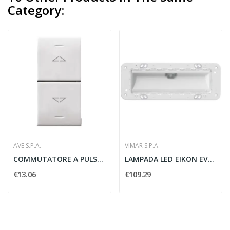
Category:
AVE S.P.A.
VIMAR S.P.A.
COMMUTATORE A PULSANTE DOMUS S44 1P 10A 1...
LAMPADA LED EIKON EVO 120/230V 7M - VIMAR 02671
€13.06
€109.29