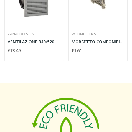
ZANARDO S.P.A.
WEIDMULLER S.R.L
VENTILAZIONE 340/520M³ H 250X250 - ZANARDO SPA...
MORSETTO COMPONIBILE PORTAFUSIBILE WSI 6 -...
€13.49
€1.61