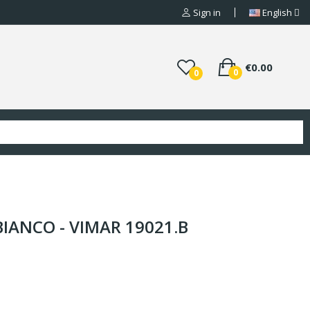
Sign in
English
€0.00
0
0
IANCO - VIMAR 19021.B