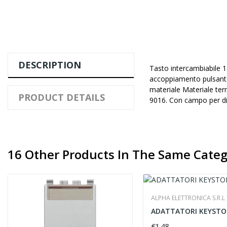
DESCRIPTION
Tasto intercambiabile 1
accoppiamento pulsante s
materiale Materiale ter
PRODUCT DETAILS
9016. Con campo per dic
16 Other Products In The Same Categ
ALPHA ELETTRONICA S.R.L
€1.48