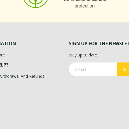
protection
MATION
SIGN UP FOR THE NEWSLE
are
stay up to date
ELP?
Sub
 Withdrawal And Refunds