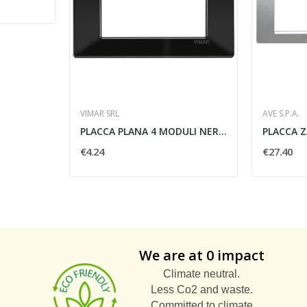
VIMAR SRL
AVE S.P.A.
PLACCA PLANA 4 MODULI NERO - VIMAR 14654.05
€4.24
€27.40
We are at 0 impact
Climate neutral.
Less Co2 and waste.
Committed to climate