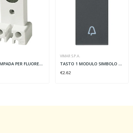
VIMAR S.P.A.
PORTALAMPADA PER FLUORESCENTI G13 A VITE -...
TASTO 1 MODULO SIMBOLO CAMPANELLO GRIGIO -...
€2.62