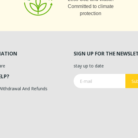
Committed to climate
protection
MATION
SIGN UP FOR THE NEWSLE
are
stay up to date
ELP?
Sub
 Withdrawal And Refunds