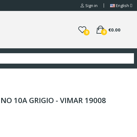
Sign in
English
€0.00
0
0
NO 10A GRIGIO - VIMAR 19008