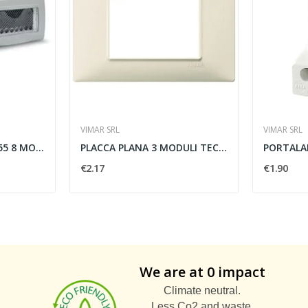
VIMAR SRL
VIMAR SRL
CONTENITORE S44 IP55 8 MODULI RAL 7035 - AVE...
PLACCA PLANA 3 MODULI TECNOPOLIMERO BEIGE -...
€2.17
€1.90
We are at 0 impact
Climate neutral.
Less Co2 and waste.