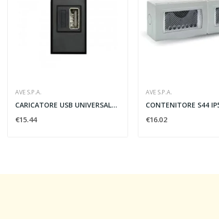
AVE S.P.A.
AVE S.P.A.
CARICATORE USB UNIVERSALE 2A 1 MODULO SERIE...
€15.44
€16.02