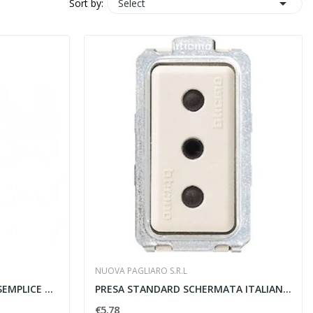

Select
Sort by:
NUOVA PAGLIARO S.R.L
TASTO COPRI FORO USCITA SEMPLICE 9.5MM 1 MODULO...
PRESA STANDARD SCHERMATA ITALIANA 250V 2P T 16A...
€5.78