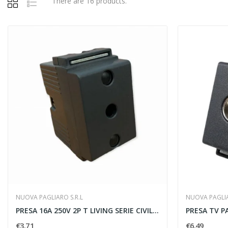
There are 16 products.
NUOVA PAGLIARO S.R.L
NUOVA PAGLIA
PRESA 16A 250V 2P T LIVING SERIE CIVILI G.2.1...
€3.71
€6.49