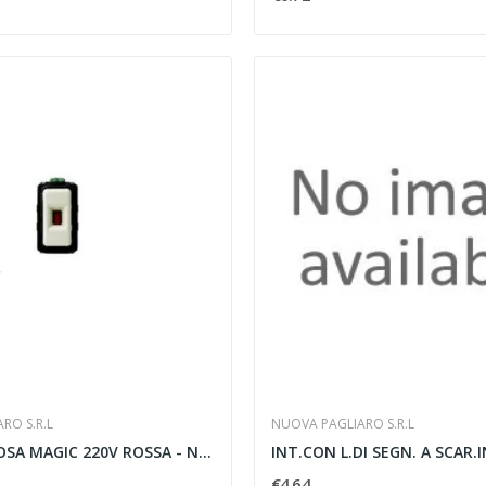
RO S.R.L
NUOVA PAGLIARO S.R.L
SPIA LUMINOSA MAGIC 220V ROSSA - NUOVA PAGLIARO...
INT.CON L.DI SEGN. A SCAR.I
€4.64