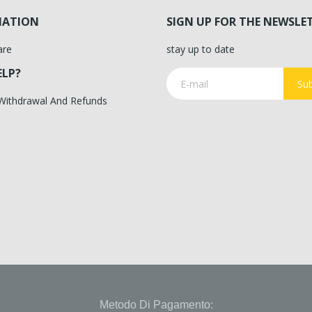
MATION
SIGN UP FOR THE NEWSLE
are
stay up to date
ELP?
Sub
 Withdrawal And Refunds
Metodo Di Pagamento: