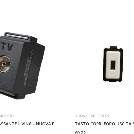
RO S.R.L
NUOVA PAGLIARO S.R.L
PRESA TV PASSANTE LIVING - NUOVA PAGLIARO 4662P TC
€0.72