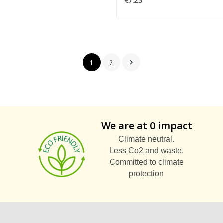
€7.23
1
2

We are at 0 impact
Climate neutral.
Less Co2 and waste.
Committed to climate
protection