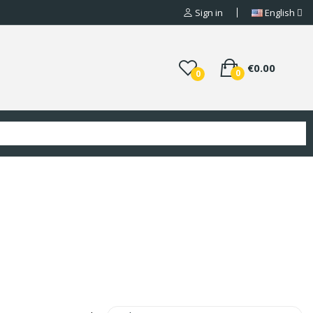
Sign in
English
€0.00
0
0