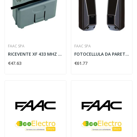
FAAC SPA
FAAC SPA
RICEVENTE XF 433 MHZ - FAAC 787831
FOTOCELLULA DA PARETE ORIENTABILE XP 20 D -...
€47.63
€61.77