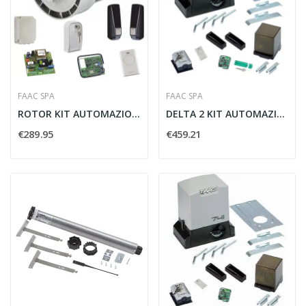
FAAC SPA
FAAC SPA
ROTOR KIT AUTOMAZIONE SERRANDE PERFECT- FAAC...
DELTA 2 KIT AUTOMAZIONE ELETTROMECCANICA 230V...
€289.95
€459.21