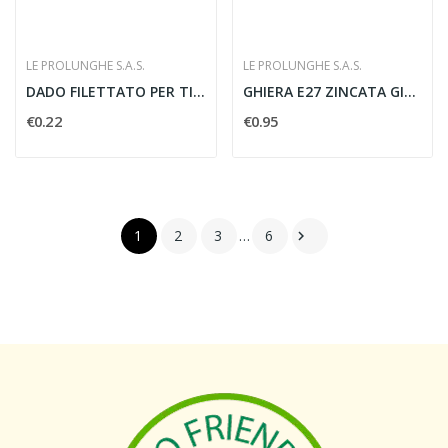
LE PROLUNGHE S.A.S.
LE PROLUNGHE S.A.S.
DADO FILETTATO PER TIGE METALLICO
GHIERA E27 ZINCATA GIALLA - LE PROLUNGHE SAS 519
€0.22
€0.95
1
2
3
…
6
